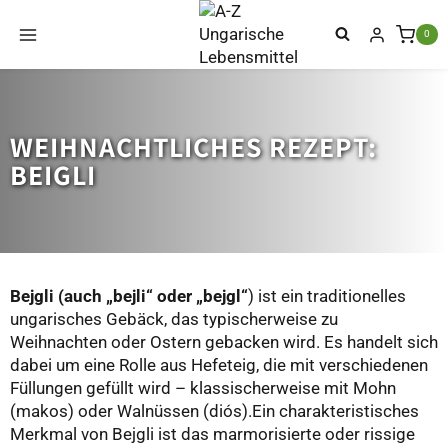
Zum
Inhalt
0
springen
WEIHNACHTLICHES REZEPT:
BEIGLI
Bejgli
(auch „bejli“ oder „bejgl“
) ist ein traditionelles
ungarisches Gebäck, das typischerweise zu
Weihnachten oder Ostern gebacken wird. Es handelt sich
dabei um eine Rolle aus Hefeteig, die mit verschiedenen
Füllungen gefüllt wird – klassischerweise mit Mohn
(makos) oder Walnüssen (diós).Ein charakteristisches
Merkmal von Bejgli ist das marmorisierte oder rissige