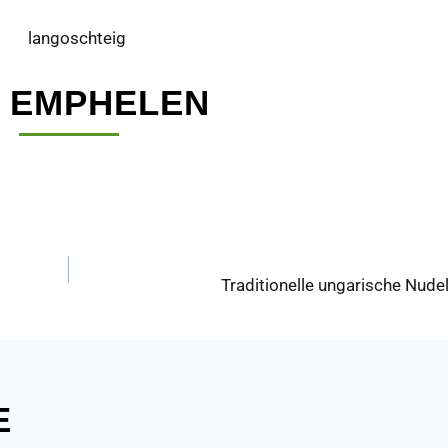
 EMPHELEN
N
Traditionelle ungarische Nude
E