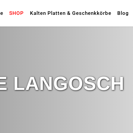
te
SHOP
Kalten Platten & Geschenkkörbe
Blog
E LANGOSCH