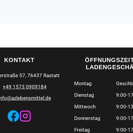
KONTAKT
ÖFFNUNGSZEI
LADENGESCH
erstraße 57, 76437 Rastatt
Montag
Geschl
+49 1573 0909184
Dienstag
9:00-1
info@azlebensmittel.de
Mittwoch
9:00-1
Donnerstag
9:00-1
Freitag
9:00-1